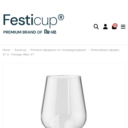
0
Home
Aankoop
Premium wijnglazen en champagneglazen
Onbreekbaar wijnglas
47 cl - Prestige Wine 47