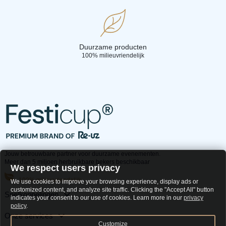
Duurzame producten
100% milieuvriendelijk
Jouw betrouwbare partner voor duurzame evenementen.
Meer dan 5 miljoen herbruikbare bekers beschikbaar
We respect users privacy
100% milieuvriendelijk
We use cookies to improve your browsing experience, display ads or
customized content, and analyze site traffic. Clicking the "Accept All" button
Snelkoppelingen
indicates your consent to our use of cookies. Learn more in our
privacy
policy
.
Onze services
Customize