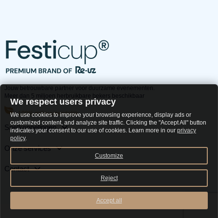
Jouw betrouwbare partner voor duurzame evenementen.
Meer dan 5 miljoen herbruikbare bekers beschikbaar
We respect users privacy
100% milieuvriendelijk
We use cookies to improve your browsing experience, display ads or
customized content, and analyze site traffic. Clicking the "Accept All" button
Snelkoppelingen
indicates your consent to our use of cookies. Learn more in our
privacy
policy
.
Onze services
Customize
Contact
Reject
Accept all