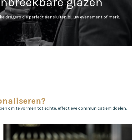
onbreekbare glazen
ke dragers die perfect aansluiten bij uw evenement of merk.
naliseren?
pen om te vormen tot echte, effectieve communicatiemiddelen.