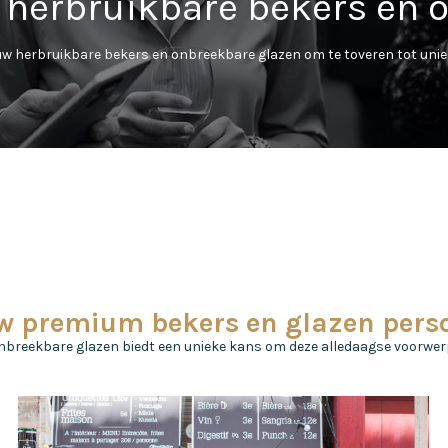
n herbruikbare bekers en 
uw herbruikbare bekers en onbreekbare glazen om te toveren tot unie
 premium bekers en glazen perso
breekbare glazen biedt een unieke kans om deze alledaagse voorwer