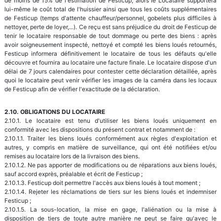
de moins de 15% de l'estimation de Festicup, alors le Locataire supportera
lui-même le coût total de l'huissier ainsi que tous les coûts supplémentaires
de Festicup (temps d'attente chauffeur/personnel, gobelets plus difficiles à
nettoyer, perte de loyer,...). Ce reçu est sans préjudice du droit de Festicup de
tenir le locataire responsable de tout dommage ou perte des biens : après
avoir soigneusement inspecté, nettoyé et compté les biens loués retournés,
Festicup informera définitivement le locataire de tous les défauts qu'elle
découvre et fournira au locataire une facture finale. Le locataire dispose d'un
délai de 7 jours calendaires pour contester cette déclaration détaillée, après
quoi le locataire peut venir vérifier les images de la caméra dans les locaux
de Festicup afin de vérifier l'exactitude de la déclaration.
2.10. OBLIGATIONS DU LOCATAIRE
2.10.1. Le locataire est tenu d'utiliser les biens loués uniquement en
conformité avec les dispositions du présent contrat et notamment de :
2.10.1.1. Traiter les biens loués conformément aux règles d'exploitation et
autres, y compris en matière de surveillance, qui ont été notifiées et/ou
remises au locataire lors de la livraison des biens.
2.10.1.2. Ne pas apporter de modifications ou de réparations aux biens loués,
sauf accord exprès, préalable et écrit de Festicup ;
2.10.1.3. Festicup doit permettre l'accès aux biens loués à tout moment ;
2.10.1.4. Rejeter les réclamations de tiers sur les biens loués et indemniser
Festicup ;
2.10.1.5. La sous-location, la mise en gage, l'aliénation ou la mise à
disposition de tiers de toute autre manière ne peut se faire qu'avec le