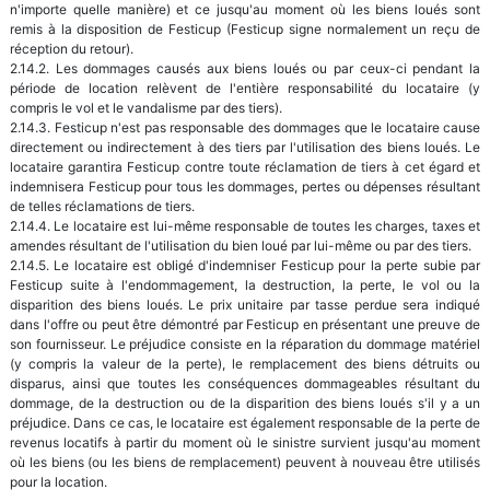
n'importe quelle manière) et ce jusqu'au moment où les biens loués sont
remis à la disposition de Festicup (Festicup signe normalement un reçu de
réception du retour).
2.14.2. Les dommages causés aux biens loués ou par ceux-ci pendant la
période de location relèvent de l'entière responsabilité du locataire (y
compris le vol et le vandalisme par des tiers).
2.14.3. Festicup n'est pas responsable des dommages que le locataire cause
directement ou indirectement à des tiers par l'utilisation des biens loués. Le
locataire garantira Festicup contre toute réclamation de tiers à cet égard et
indemnisera Festicup pour tous les dommages, pertes ou dépenses résultant
de telles réclamations de tiers.
2.14.4. Le locataire est lui-même responsable de toutes les charges, taxes et
amendes résultant de l'utilisation du bien loué par lui-même ou par des tiers.
2.14.5. Le locataire est obligé d'indemniser Festicup pour la perte subie par
Festicup suite à l'endommagement, la destruction, la perte, le vol ou la
disparition des biens loués. Le prix unitaire par tasse perdue sera indiqué
dans l'offre ou peut être démontré par Festicup en présentant une preuve de
son fournisseur. Le préjudice consiste en la réparation du dommage matériel
(y compris la valeur de la perte), le remplacement des biens détruits ou
disparus, ainsi que toutes les conséquences dommageables résultant du
dommage, de la destruction ou de la disparition des biens loués s'il y a un
préjudice. Dans ce cas, le locataire est également responsable de la perte de
revenus locatifs à partir du moment où le sinistre survient jusqu'au moment
où les biens (ou les biens de remplacement) peuvent à nouveau être utilisés
pour la location.