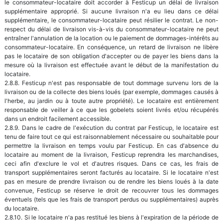
le consommateur-locataire doit accorder à Festicup un délai de livraison
supplémentaire approprié. Si aucune livraison n'a eu lieu dans ce délai
supplémentaire, le consommateur-locataire peut résilier le contrat. Le non-
respect du délai de livraison vis-à-vis du consommateur-locataire ne peut
entraîner l'annulation de la location ou le paiement de dommages-intérêts au
consommateur-locataire. En conséquence, un retard de livraison ne libère
pas le locataire de son obligation d'accepter ou de payer les biens dans la
mesure où la livraison est effectuée avant le début de la manifestation du
locataire.
2.8.8. Festicup n'est pas responsable de tout dommage survenu lors de la
livraison ou de la collecte des biens loués (par exemple, dommages causés à
l'herbe, au jardin ou à toute autre propriété). Le locataire est entièrement
responsable de veiller à ce que les gobelets soient livrés et/ou récupérés
dans un endroit facilement accessible.
2.8.9. Dans le cadre de l'exécution du contrat par Festicup, le locataire est
tenu de faire tout ce qui est raisonnablement nécessaire ou souhaitable pour
permettre la livraison en temps voulu par Festicup. En cas d'absence du
locataire au moment de la livraison, Festicup reprendra les marchandises,
ceci afin d'exclure le vol et d'autres risques. Dans ce cas, les frais de
transport supplémentaires seront facturés au locataire. Si le locataire n'est
pas en mesure de prendre livraison ou de rendre les biens loués à la date
convenue, Festicup se réserve le droit de recouvrer tous les dommages
éventuels (tels que les frais de transport perdus ou supplémentaires) auprès
du locataire.
2.8.10. Si le locataire n'a pas restitué les biens à l'expiration de la période de