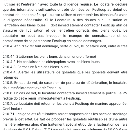
l'utiliser et l'entretenir avec toute la diligence requise. Le locataire déclare
que des informations suffisantes ont été données par Festicup au début du
contrat de location afin qu'il puisse utiliser et entretenir les biens loués avec
la diligence nécessaire. Si le Locataire a des doutes sur l'utilisation et
l'entretien des biens loués, il doit immédiatement contacter Festicup afin de
s'assurer de l'utilisation et de l'entretien corrects des biens loués. Le
Locataire ne peut pas invoquer le manque de connaissance et de
compétence de sa part contre Festicup en cas de dommages.
2.10.4. Afin d'éviter tout dommage, perte ou vol, le locataire doit, entre autres
:
2.10.4.1. Stationner les biens loués dans un endroit (fermé)
2.10.4.2. Ne pas laisser les clés/papiers avec les biens loués
2.10.4.3. Fermeture à clé des biens loués
2.10.4.4. Alerter les utilisateurs de gobelets que les gobelets doivent être
retournés
2.10.5. En cas de vol, de suspicion de perte ou de détérioration, le locataire
doit immédiatement avertir Festicup.
2.10.6. En cas de vol, le locataire contactera immédiatement la police. Le PV
rédigé doit être remis immédiatement à Festicup.
2.10.7. Le locataire doit retourner les biens à Festicup de manière appropriée.
Ceci inclut :
2.10.7.1. Les gobelets réutilisables seront proposés dans les bacs de stockage
prévus à cet effet. Le fait de proposer les gobelets réutilisables d'une autre
manière relèvera alors d'un traitement spécial et/ou de la facturation de frais
de triage de 0,03 € (hors TVA) par gobelet, avec un minimum de 30,00 € par