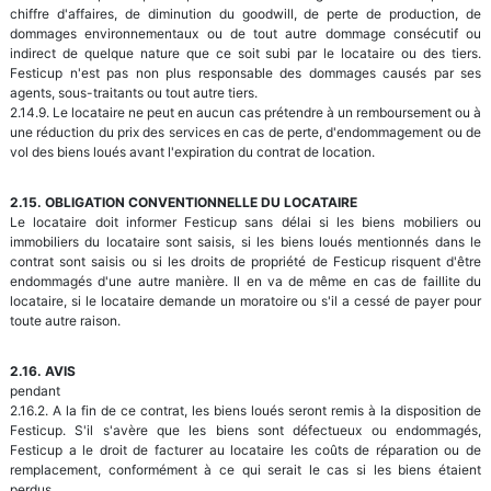
chiffre d'affaires, de diminution du goodwill, de perte de production, de
dommages environnementaux ou de tout autre dommage consécutif ou
indirect de quelque nature que ce soit subi par le locataire ou des tiers.
Festicup n'est pas non plus responsable des dommages causés par ses
agents, sous-traitants ou tout autre tiers.
2.14.9. Le locataire ne peut en aucun cas prétendre à un remboursement ou à
une réduction du prix des services en cas de perte, d'endommagement ou de
vol des biens loués avant l'expiration du contrat de location.
2.15. OBLIGATION CONVENTIONNELLE DU LOCATAIRE
Le locataire doit informer Festicup sans délai si les biens mobiliers ou
immobiliers du locataire sont saisis, si les biens loués mentionnés dans le
contrat sont saisis ou si les droits de propriété de Festicup risquent d'être
endommagés d'une autre manière. Il en va de même en cas de faillite du
locataire, si le locataire demande un moratoire ou s'il a cessé de payer pour
toute autre raison.
2.16. AVIS
pendant
2.16.2. A la fin de ce contrat, les biens loués seront remis à la disposition de
Festicup. S'il s'avère que les biens sont défectueux ou endommagés,
Festicup a le droit de facturer au locataire les coûts de réparation ou de
remplacement, conformément à ce qui serait le cas si les biens étaient
perdus.