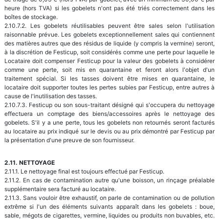
heure (hors TVA) si les gobelets n'ont pas été triés correctement dans les
boîtes de stockage.
2.10.7.2. Les gobelets réutilisables peuvent être sales selon l'utilisation
raisonnable prévue. Les gobelets exceptionnellement sales qui contiennent
des matières autres que des résidus de liquide (y compris la vermine) seront,
à la discrétion de Festicup, soit considérés comme une perte pour laquelle le
Locataire doit compenser Festicup pour la valeur des gobelets à considérer
comme une perte, soit mis en quarantaine et feront alors l'objet d'un
traitement spécial. Si les tasses doivent être mises en quarantaine, le
locataire doit supporter toutes les pertes subies par Festicup, entre autres à
cause de l'inutilisation des tasses.
2.10.7.3. Festicup ou son sous-traitant désigné qui s'occupera du nettoyage
effectuera un comptage des biens/accessoires après le nettoyage des
gobelets. S'il y a une perte, tous les gobelets non retournés seront facturés
au locataire au prix indiqué sur le devis ou au prix démontré par Festicup par
la présentation d'une preuve de son fournisseur.
2.11. NETTOYAGE
2.11.1. Le nettoyage final est toujours effectué par Festicup.
2.11.2. En cas de contamination autre qu'une boisson, un rinçage préalable
supplémentaire sera facturé au locataire.
2.11.3. Sans vouloir être exhaustif, on parle de contamination ou de pollution
extrême si l'un des éléments suivants apparaît dans les gobelets : boue,
sable, mégots de cigarettes, vermine, liquides ou produits non buvables, etc.