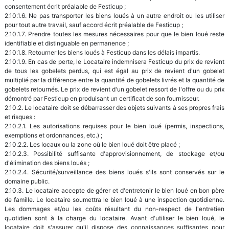
consentement écrit préalable de Festicup ;
2.10.1.6. Ne pas transporter les biens loués à un autre endroit ou les utiliser
pour tout autre travail, sauf accord écrit préalable de Festicup ;
2.10.1.7. Prendre toutes les mesures nécessaires pour que le bien loué reste
identifiable et distinguable en permanence ;
2.10.1.8. Retourner les biens loués à Festicup dans les délais impartis.
2.10.1.9. En cas de perte, le Locataire indemnisera Festicup du prix de revient
de tous les gobelets perdus, qui est égal au prix de revient d'un gobelet
multiplié par la différence entre la quantité de gobelets livrés et la quantité de
gobelets retournés. Le prix de revient d'un gobelet ressort de l'offre ou du prix
démontré par Festicup en produisant un certificat de son fournisseur.
2.10.2. Le locataire doit se débarrasser des objets suivants à ses propres frais
et risques :
2.10.2.1. Les autorisations requises pour le bien loué (permis, inspections,
exemptions et ordonnances, etc.) ;
2.10.2.2. Les locaux ou la zone où le bien loué doit être placé ;
2.10.2.3. Possibilité suffisante d'approvisionnement, de stockage et/ou
d'élimination des biens loués ;
2.10.2.4. Sécurité/surveillance des biens loués s'ils sont conservés sur le
domaine public.
2.10.3. Le locataire accepte de gérer et d'entretenir le bien loué en bon père
de famille. Le locataire soumettra le bien loué à une inspection quotidienne.
Les dommages et/ou les coûts résultant du non-respect de l'entretien
quotidien sont à la charge du locataire. Avant d'utiliser le bien loué, le
locataire doit s'assurer qu'il dispose des connaissances suffisantes pour