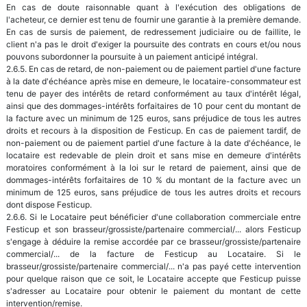
En cas de doute raisonnable quant à l'exécution des obligations de
l'acheteur, ce dernier est tenu de fournir une garantie à la première demande.
En cas de sursis de paiement, de redressement judiciaire ou de faillite, le
client n'a pas le droit d'exiger la poursuite des contrats en cours et/ou nous
pouvons subordonner la poursuite à un paiement anticipé intégral.
2.6.5. En cas de retard, de non-paiement ou de paiement partiel d'une facture
à la date d'échéance après mise en demeure, le locataire-consommateur est
tenu de payer des intérêts de retard conformément au taux d'intérêt légal,
ainsi que des dommages-intérêts forfaitaires de 10 pour cent du montant de
la facture avec un minimum de 125 euros, sans préjudice de tous les autres
droits et recours à la disposition de Festicup. En cas de paiement tardif, de
non-paiement ou de paiement partiel d'une facture à la date d'échéance, le
locataire est redevable de plein droit et sans mise en demeure d'intérêts
moratoires conformément à la loi sur le retard de paiement, ainsi que de
dommages-intérêts forfaitaires de 10 % du montant de la facture avec un
minimum de 125 euros, sans préjudice de tous les autres droits et recours
dont dispose Festicup.
2.6.6. Si le Locataire peut bénéficier d'une collaboration commerciale entre
Festicup et son brasseur/grossiste/partenaire commercial/... alors Festicup
s'engage à déduire la remise accordée par ce brasseur/grossiste/partenaire
commercial/... de la facture de Festicup au Locataire. Si le
brasseur/grossiste/partenaire commercial/... n'a pas payé cette intervention
pour quelque raison que ce soit, le Locataire accepte que Festicup puisse
s'adresser au Locataire pour obtenir le paiement du montant de cette
intervention/remise.