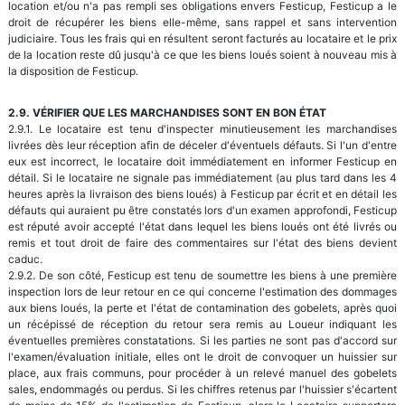
location et/ou n'a pas rempli ses obligations envers Festicup, Festicup a le
droit de récupérer les biens elle-même, sans rappel et sans intervention
judiciaire. Tous les frais qui en résultent seront facturés au locataire et le prix
de la location reste dû jusqu'à ce que les biens loués soient à nouveau mis à
la disposition de Festicup.
2.9. VÉRIFIER QUE LES MARCHANDISES SONT EN BON ÉTAT
2.9.1. Le locataire est tenu d'inspecter minutieusement les marchandises
livrées dès leur réception afin de déceler d'éventuels défauts. Si l'un d'entre
eux est incorrect, le locataire doit immédiatement en informer Festicup en
détail. Si le locataire ne signale pas immédiatement (au plus tard dans les 4
heures après la livraison des biens loués) à Festicup par écrit et en détail les
défauts qui auraient pu être constatés lors d'un examen approfondi, Festicup
est réputé avoir accepté l'état dans lequel les biens loués ont été livrés ou
remis et tout droit de faire des commentaires sur l'état des biens devient
caduc.
2.9.2. De son côté, Festicup est tenu de soumettre les biens à une première
inspection lors de leur retour en ce qui concerne l'estimation des dommages
aux biens loués, la perte et l'état de contamination des gobelets, après quoi
un récépissé de réception du retour sera remis au Loueur indiquant les
éventuelles premières constatations. Si les parties ne sont pas d'accord sur
l'examen/évaluation initiale, elles ont le droit de convoquer un huissier sur
place, aux frais communs, pour procéder à un relevé manuel des gobelets
sales, endommagés ou perdus. Si les chiffres retenus par l'huissier s'écartent