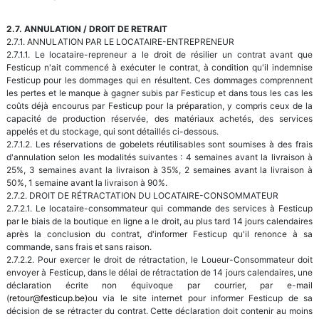
2.7. ANNULATION / DROIT DE RETRAIT
2.7.1. ANNULATION PAR LE LOCATAIRE-ENTREPRENEUR
2.7.1.1. Le locataire-repreneur a le droit de résilier un contrat avant que
Festicup n'ait commencé à exécuter le contrat, à condition qu'il indemnise
Festicup pour les dommages qui en résultent. Ces dommages comprennent
les pertes et le manque à gagner subis par Festicup et dans tous les cas les
coûts déjà encourus par Festicup pour la préparation, y compris ceux de la
capacité de production réservée, des matériaux achetés, des services
appelés et du stockage, qui sont détaillés ci-dessous.
2.7.1.2. Les réservations de gobelets réutilisables sont soumises à des frais
d'annulation selon les modalités suivantes : 4 semaines avant la livraison à
25%, 3 semaines avant la livraison à 35%, 2 semaines avant la livraison à
50%, 1 semaine avant la livraison à 90%.
2.7.2. DROIT DE RÉTRACTATION DU LOCATAIRE-CONSOMMATEUR
2.7.2.1. Le locataire-consommateur qui commande des services à Festicup
par le biais de la boutique en ligne a le droit, au plus tard 14 jours calendaires
après la conclusion du contrat, d'informer Festicup qu'il renonce à sa
commande, sans frais et sans raison.
2.7.2.2. Pour exercer le droit de rétractation, le Loueur-Consommateur doit
envoyer à Festicup, dans le délai de rétractation de 14 jours calendaires, une
déclaration écrite non équivoque par courrier, par e-mail
(
retour@festicup.be)
ou via le site internet pour informer Festicup de sa
décision de se rétracter du contrat. Cette déclaration doit contenir au moins