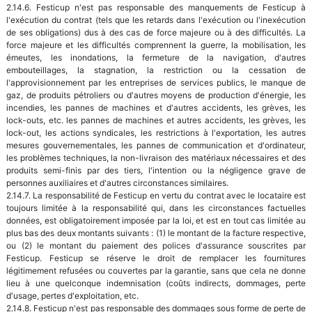
2.14.6. Festicup n'est pas responsable des manquements de Festicup à
l'exécution du contrat (tels que les retards dans l'exécution ou l'inexécution
de ses obligations) dus à des cas de force majeure ou à des difficultés. La
force majeure et les difficultés comprennent la guerre, la mobilisation, les
émeutes, les inondations, la fermeture de la navigation, d'autres
embouteillages, la stagnation, la restriction ou la cessation de
l'approvisionnement par les entreprises de services publics, le manque de
gaz, de produits pétroliers ou d'autres moyens de production d'énergie, les
incendies, les pannes de machines et d'autres accidents, les grèves, les
lock-outs, etc. les pannes de machines et autres accidents, les grèves, les
lock-out, les actions syndicales, les restrictions à l'exportation, les autres
mesures gouvernementales, les pannes de communication et d'ordinateur,
les problèmes techniques, la non-livraison des matériaux nécessaires et des
produits semi-finis par des tiers, l'intention ou la négligence grave de
personnes auxiliaires et d'autres circonstances similaires.
2.14.7. La responsabilité de Festicup en vertu du contrat avec le locataire est
toujours limitée à la responsabilité qui, dans les circonstances factuelles
données, est obligatoirement imposée par la loi, et est en tout cas limitée au
plus bas des deux montants suivants : (1) le montant de la facture respective,
ou (2) le montant du paiement des polices d'assurance souscrites par
Festicup. Festicup se réserve le droit de remplacer les fournitures
légitimement refusées ou couvertes par la garantie, sans que cela ne donne
lieu à une quelconque indemnisation (coûts indirects, dommages, perte
d'usage, pertes d'exploitation, etc.
2.14.8. Festicup n'est pas responsable des dommages sous forme de perte de