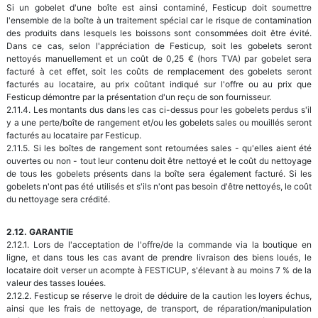
Si un gobelet d'une boîte est ainsi contaminé, Festicup doit soumettre
l'ensemble de la boîte à un traitement spécial car le risque de contamination
des produits dans lesquels les boissons sont consommées doit être évité.
Dans ce cas, selon l'appréciation de Festicup, soit les gobelets seront
nettoyés manuellement et un coût de 0,25 € (hors TVA) par gobelet sera
facturé à cet effet, soit les coûts de remplacement des gobelets seront
facturés au locataire, au prix coûtant indiqué sur l'offre ou au prix que
Festicup démontre par la présentation d'un reçu de son fournisseur.
2.11.4. Les montants dus dans les cas ci-dessus pour les gobelets perdus s'il
y a une perte/boîte de rangement et/ou les gobelets sales ou mouillés seront
facturés au locataire par Festicup.
2.11.5. Si les boîtes de rangement sont retournées sales - qu'elles aient été
ouvertes ou non - tout leur contenu doit être nettoyé et le coût du nettoyage
de tous les gobelets présents dans la boîte sera également facturé. Si les
gobelets n'ont pas été utilisés et s'ils n'ont pas besoin d'être nettoyés, le coût
du nettoyage sera crédité.
2.12. GARANTIE
2.12.1. Lors de l'acceptation de l'offre/de la commande via la boutique en
ligne, et dans tous les cas avant de prendre livraison des biens loués, le
locataire doit verser un acompte à FESTICUP, s'élevant à au moins 7 % de la
valeur des tasses louées.
2.12.2. Festicup se réserve le droit de déduire de la caution les loyers échus,
ainsi que les frais de nettoyage, de transport, de réparation/manipulation