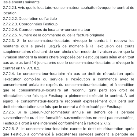
les éléments suivants :
2.7.2.2.1. Avis que le locataire-consommateur souhaite révoquer le contrat de
location
2.7.2.2.2. Description de l'article
2.7.2.2.3. Coordonnées Festicup
2.7.2.2.4. Coordonnées du locataire-consommateur
2.7.2.2.5. Numéro de la commande ou de la facture originale
2.7.2.3. Si le consommateur-locataire révoque le contrat, il recevra les
montants qu'il a payés jusqu'à ce moment-là (à l'exclusion des coûts
supplémentaires résultant de son choix d'un mode de livraison autre que la
livraison standard la moins chère proposée par Festicup) sans délai et en tout
cas au plus tard 14 jours après que le consommateur-locataire a révoqué le
contrat en t.v. Art. 8.2.
2.7.2.4. Le consommateur-locataire n'a pas ce droit de rétractation après
l'exécution complète du service si l'exécution a commencé avec le
consentement préalable exprès du consommateur-locataire, et à condition
que le consommateur-locataire ait reconnu qu'il perd son droit de
rétractation une fois que Festicup a pleinement exécuté le contrat. À cet
égard, le consommateur-locataire reconnaît expressément qu'il perd son
droit de rétractation une fois que le contrat a été exécuté par Festicup.
2.7.2.5. Si le Loueur-Consommateur annule en dehors de la période
susmentionnée ou si les formalités susmentionnées ne sont pas respectées,
Festicup a droit à une indemnité conformément à l'article 2.7.1.2.
2.7.2.6. Si le consommateur-locataire exerce le droit de rétractation après
que Festicup a commencé à exécuter les services pendant la période de