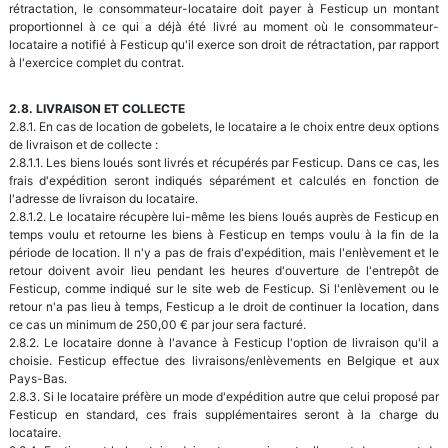
rétractation, le consommateur-locataire doit payer à Festicup un montant
proportionnel à ce qui a déjà été livré au moment où le consommateur-
locataire a notifié à Festicup qu'il exerce son droit de rétractation, par rapport
à l'exercice complet du contrat.
2.8. LIVRAISON ET COLLECTE
2.8.1. En cas de location de gobelets, le locataire a le choix entre deux options
de livraison et de collecte :
2.8.1.1. Les biens loués sont livrés et récupérés par Festicup. Dans ce cas, les
frais d'expédition seront indiqués séparément et calculés en fonction de
l'adresse de livraison du locataire.
2.8.1.2. Le locataire récupère lui-même les biens loués auprès de Festicup en
temps voulu et retourne les biens à Festicup en temps voulu à la fin de la
période de location. Il n'y a pas de frais d'expédition, mais l'enlèvement et le
retour doivent avoir lieu pendant les heures d'ouverture de l'entrepôt de
Festicup, comme indiqué sur le site web de Festicup. Si l'enlèvement ou le
retour n'a pas lieu à temps, Festicup a le droit de continuer la location, dans
ce cas un minimum de 250,00 € par jour sera facturé.
2.8.2. Le locataire donne à l'avance à Festicup l'option de livraison qu'il a
choisie. Festicup effectue des livraisons/enlèvements en Belgique et aux
Pays-Bas.
2.8.3. Si le locataire préfère un mode d'expédition autre que celui proposé par
Festicup en standard, ces frais supplémentaires seront à la charge du
locataire.