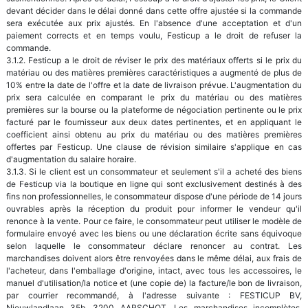
devant décider dans le délai donné dans cette offre ajustée si la commande
sera exécutée aux prix ajustés. En l'absence d'une acceptation et d'un
paiement corrects et en temps voulu, Festicup a le droit de refuser la
commande.
3.1.2. Festicup a le droit de réviser le prix des matériaux offerts si le prix du
matériau ou des matières premières caractéristiques a augmenté de plus de
10% entre la date de l'offre et la date de livraison prévue. L'augmentation du
prix sera calculée en comparant le prix du matériau ou des matières
premières sur la bourse ou la plateforme de négociation pertinente ou le prix
facturé par le fournisseur aux deux dates pertinentes, et en appliquant le
coefficient ainsi obtenu au prix du matériau ou des matières premières
offertes par Festicup. Une clause de révision similaire s'applique en cas
d'augmentation du salaire horaire.
3.1.3. Si le client est un consommateur et seulement s'il a acheté des biens
de Festicup via la boutique en ligne qui sont exclusivement destinés à des
fins non professionnelles, le consommateur dispose d'une période de 14 jours
ouvrables après la réception du produit pour informer le vendeur qu'il
renonce à la vente. Pour ce faire, le consommateur peut utiliser le modèle de
formulaire envoyé avec les biens ou une déclaration écrite sans équivoque
selon laquelle le consommateur déclare renoncer au contrat. Les
marchandises doivent alors être renvoyées dans le même délai, aux frais de
l'acheteur, dans l'emballage d'origine, intact, avec tous les accessoires, le
manuel d'utilisation/la notice et (une copie de) la facture/le bon de livraison,
par courrier recommandé, à l'adresse suivante : FESTICUP BV,
Nieuwlandlaan 35b, 3200 AARSCHOT. Les marchandises incomplètes,