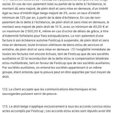
social. En cas de non-paiement total ou partiel de la dette à l'échéance, le
montant dû sera majoré, de plein droit et sans mise en demeure, d'un intérêt
égal au taux d'intérêt légal belge majoré de 2%, avec un taux d'intérêt
minimum de 12% par an, à partir de la date d'échéance. En cas de non-
paiement de la dette à l'échéance, de plein droit et sans mise en demeure, le
montant sera majoré de plein droit de 10 %, avec un minimum de 40,00 € et
un maximum de 2.500,00 €, même en cas d'octroi de délais de grâce, à titre
d'indemnité forfaitaire pour frais extrajudiciaires. Le non-paiement d'une
facture à son échéance autorise Festicup à suspendre, de plein droit et sans
mise en demeure, toute livraison ultérieure de biens et/ou de services et
entraîne, de plein droit et sans mise en demeure : (1) l'exigibilité immédiate de
toutes les factures non encore échues, tant de Festicup que de ses sociétés
auxiliaires et (2) la reconduction de la dette et/ou la compensation bilatérale
et/ou multilatérale, tant en faveur de Festicup que de ses sociétés auxiliaires.
Par sociétés auxiliaires, on entend les sociétés appartenant à un même
groupe, étant entendu que la preuve peut en être apportée par tout moyen de
droit.
1.12. Le client accepte que les communications électroniques et les
sauvegardes puissent servir de preuve.
1.13. Le droit belge s'applique exclusivement à tous les accords conclus et/ou
actes accomplis par Festicup ; ces accords et/ou actes sont réputés avoir été