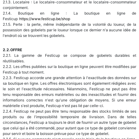
2.1.3. Locataire : Le locataire-consommateur et le locataire-consommateur
conjointement.
2.1.4. Boutique en ligne : La boutique en ligne de
Festicup
https://www.festicup.be/shop
2.1.5. Perte : la perte, même indépendante de la volonté du loueur, de la
possession des gobelets par le loueur lorsque ce dernier n'a aucune idée de
l'endroit où se trouvent les gobelets.
2.2.OFFRE
2.2.1. La gamme de Festicup se compose de gobelets durables et
réutilisables.
2.2.2. Les offres publiées sur la boutique en ligne peuvent être modifiées par
Festicup à tout moment.
2.2.3. Festicup accorde une grande attention à l'exactitude des données sur
sa boutique en ligne. Les offres électroniques sont également rédigées avec
le soin et l'exactitude nécessaires. Néanmoins, Festicup ne peut pas être
tenu responsable des erreurs matérielles ou des inexactitudes et fournir des
informations correctes n'est qu'une obligation de moyens. Si une erreur
matérielle s'est produite, Festicup n'est pas lié par celle-ci.
2.2.4. Festicup ne peut pas être tenu responsable des stocks limités de ses
produits ou de l'impossibilité temporaire de livraison. Dans de telles
circonstances, Festicup a toujours le droit de fournir un autre type de gobelet
que celui qui a été commandé, pour autant que ce type de gobelet convienne
pour servir et boire la boisson prévue pour ce type de gobelet.