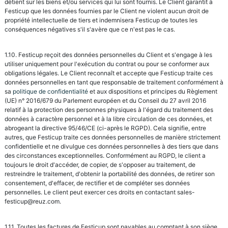
détient sur les biens et/ou services qui lui sont fournis. Le Client garantit à
Festicup que les données fournies par le Client ne violent aucun droit de
propriété intellectuelle de tiers et indemnisera Festicup de toutes les
conséquences négatives s'il s'avère que ce n'est pas le cas.
1.10. Festicup reçoit des données personnelles du Client et s'engage à les
utiliser uniquement pour l'exécution du contrat ou pour se conformer aux
obligations légales. Le Client reconnaît et accepte que Festicup traite ces
données personnelles en tant que responsable de traitement conformément à
sa
politique de confidentialité
et aux dispositions et principes du Règlement
(UE) n° 2016/679 du Parlement européen et du Conseil du 27 avril 2016
relatif à la protection des personnes physiques à l'égard du traitement des
données à caractère personnel et à la libre circulation de ces données, et
abrogeant la directive 95/46/CE (ci-après le RGPD). Cela signifie, entre
autres, que Festicup traite ces données personnelles de manière strictement
confidentielle et ne divulgue ces données personnelles à des tiers que dans
des circonstances exceptionnelles. Conformément au RGPD, le client a
toujours le droit d'accéder, de copier, de s'opposer au traitement, de
restreindre le traitement, d'obtenir la portabilité des données, de retirer son
consentement, d'effacer, de rectifier et de compléter ses données
personnelles. Le client peut exercer ces droits en contactant sales-
festicup@reuz.com.
1.11. Toutes les factures de Festicup sont payables au comptant à son siège