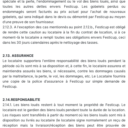
spéciale et la perte, l'endommagement ou le vol des biens loués, ainsi que
toutes les autres dettes envers Festicup. Les gobelets perdus ou
endommagés seront facturés au prix actuel pour l'achat de nouveaux
gobelets, qui sera indiqué dans le devis ou démontré par Festicup au moyen
d'une preuve de son fournisseur.
2.12.3. A l'exception des cas mentionnés au point 2.12.b., Festicup est obligé
de rendre cette caution au locataire à la fin du contrat de location, si à ce
moment-là le locataire a rempli toutes ses obligations envers Festicup, ceci
dans les 30 jours calendaires après le nettoyage des tasses.
2.13. ASSURANCE
Le locataire supportera l'entière responsabilité des biens loués pendant la
période où ils sont mis à sa disposition et, à cette fin, le locataire assurera et
maintiendra assurés les biens, si nécessaire, contre les dommages causés
par la maltraitance, la perte, le vol, les dommages, etc. Le Locataire fournira
une copie de la police d'assurance à Festicup sur simple demande de
Festicup.
2.14.RESPONSABILITE
2.14.1. Les biens loués restent à tout moment la propriété de Festicup. Le
locataire est le gardien des biens loués pendant toute la durée de la location.
Les risques sont transférés à partir du moment où les biens loués sont mis à
disposition ou livrés au locataire (le locataire signe normalement un reçu de
réception mais la livraison/réception des biens peut être prouvée de