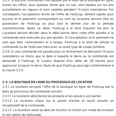
2.2.5. Si aucune commande n'est passée par le biais de la boutique en ligne,
toutes les offres, sous quelque forme que ce soit, sont basées sur les prix
actuellement en vigueur et sont valables pendant 14 jours calendaires. Par
conséquent, l'acceptation écrite de l'offre de Festicup, dûment signée pour
accord, et le paiement correspondant au nom du locataire doivent être en
possession de Festicup au plus tard le dernier jour de la période
susmentionnée. Après ce délai, Festicup a le droit d'ajuster les prix, le
Locataire devant décider dans le délai donné dans cette offre ajustée si la
commande sera exécutée aux prix ajustés. Si l'acceptation et le paiement ne
sont pas faits correctement et à temps, Festicup a le droit de refuser la
commande ou de l'exécuter mais avec un autre type de coupe similaire.
2.2.6. Si une commande est passée pour un événement se déroulant 14 jours
calendaires ou moins que la date à laquelle le devis ou la commande est
demandé à Festicup, le Loueur dispose d'un délai de 36 heures pour
approuver et payer le devis, faute de quoi Festicup peut agir conformément à
la clause 2.2.5.
2.3. LA BOUTIQUE EN LIGNE DU PROCESSUS DE LOCATION
2.3.1. Le locataire accepte l'offre de la boutique en ligne de Festicup par le
biais du processus de commande suivant :
2.3.1.1. Le locataire sélectionne les produits et les ajoute à son panier.
2.3.1.2. Le locataire clique sur le panier d'achat et reçoit ensuite un
récapitulatif de la commande.
2.3.1.3. Le locataire saisit sa date de location et choisit son mode de livraison
et son option de nettoyage.