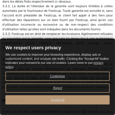
dans les délais fixés respectivement ci-dessous.
3.3.2. La durée et l'étendue de la garantie sont toujours limitées à celles
autorisées par le fournisseur de Festicup. Toute garantie est annulée si, sans
l'accord écrit préalable de Festicup, le client fait appel à des tiers pour
effectuer des réparations sur un bien fourni par Festicup, ainsi qu'en cas
d'utilisation incorrecte ou excessive ou de non-respect des conditions
d'utilisation telles qu'elles sont indiquées dans les documents fournis.
3.3.3. Festicup est en droit de remplacer les livraisons légitimement refusées
ou couvertes par la garantie, sans que cela ne donne lieu à une quelconque
indemnisation (coûts indirects, dommages, perte d'usage, pertes
We respect users privacy
d'exploitation, etc.
We use cookies to improve your browsing experience, display ads or
customized content, and analyze site traffic. Clicking the "Accept All" button
3.4. RÉSERVE DE PROPRIÉTÉ
indicates your consent to our use of cookies. Learn more in our
privacy
Les marchandises livrées restent la propriété de Festicup tant qu'elles ne
policy
.
nous ont pas été payées intégralement en principal, intérêts, frais et
accessoires de toute nature. Le client ne peut, directement ou indirectement,
Customize
aliéner, donner en gage, prêter, sous-louer, laisser utiliser par des tiers le
matériel non encore intégralement payé, ni céder tout ou partie de son droit
de location, ni l'inclure dans la vente ou la cession d'un fonds de commerce.
Reject
Nettoyage
Accept all
Cette section des conditions générales s'applique à tout contrat en vertu