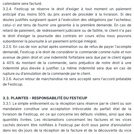
calendaire sera facturé.
3.2.4. Festicup se réserve le droit d'exiger à tout moment un paiement
anticipé d'au moins 50% du prix avant de procéder à la livraison. Si des
doutes justifiés surgissent quant à l'exécution des obligations par l'acheteur,
celui-ci est tenu de fournir une garantie à la première demande. En cas de
retard de paiement, de redressement judiciaire ou de faillite, le client n'a pas
le droit d'exiger la poursuite des contrats en cours et/ou nous pouvons
subordonner la poursuite à un paiement anticipé intégral.
3.2.5. En cas de non achat après sommation ou de refus de payer l'acompte
demandé, Festicup a le droit de considérer la commande comme nulle et non
avenue de plein droit et une indemnité forfaitaire sera due par le client égale
à 40% du montant de la commande, sans préjudice de notre droit à une
indemnité plus élevée à justifier. La même indemnité sera due en cas de
rupture ou d'annulation de la commande par le client.
3.2.6. Aucun retour de marchandise ne sera accepté sans l'accord préalable
de Festicup.
3.3. PLAINTES - RESPONSABILITÉ DU FESTICUP
3.3.1. Le simple enlèvement ou la réception sans réserve par le client ou son
mandataire constitue une acceptation irrévocable du parfait état de la
livraison de Festicup, en ce qui concerne les défauts visibles, ainsi que des
quantités livrées. Les réclamations concernant les factures et les vices
cachés doivent être notifiées à Festicup par écrit sous peine d'annulation
dans les dix jours de la réception de la facture et de la découverte du vice