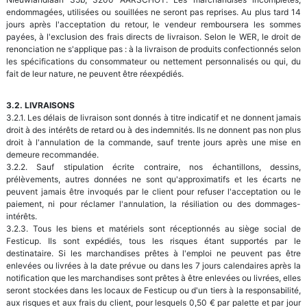
endommagées, utilisées ou souillées ne seront pas reprises. Au plus tard 14
jours après l'acceptation du retour, le vendeur remboursera les sommes
payées, à l'exclusion des frais directs de livraison. Selon le WER, le droit de
renonciation ne s'applique pas : à la livraison de produits confectionnés selon
les spécifications du consommateur ou nettement personnalisés ou qui, du
fait de leur nature, ne peuvent être réexpédiés.
3.2. LIVRAISONS
3.2.1. Les délais de livraison sont donnés à titre indicatif et ne donnent jamais
droit à des intérêts de retard ou à des indemnités. Ils ne donnent pas non plus
droit à l'annulation de la commande, sauf trente jours après une mise en
demeure recommandée.
3.2.2. Sauf stipulation écrite contraire, nos échantillons, dessins,
prélèvements, autres données ne sont qu'approximatifs et les écarts ne
peuvent jamais être invoqués par le client pour refuser l'acceptation ou le
paiement, ni pour réclamer l'annulation, la résiliation ou des dommages-
intérêts.
3.2.3. Tous les biens et matériels sont réceptionnés au siège social de
Festicup. Ils sont expédiés, tous les risques étant supportés par le
destinataire. Si les marchandises prêtes à l'emploi ne peuvent pas être
enlevées ou livrées à la date prévue ou dans les 7 jours calendaires après la
notification que les marchandises sont prêtes à être enlevées ou livrées, elles
seront stockées dans les locaux de Festicup ou d'un tiers à la responsabilité,
aux risques et aux frais du client, pour lesquels 0,50 € par palette et par jour