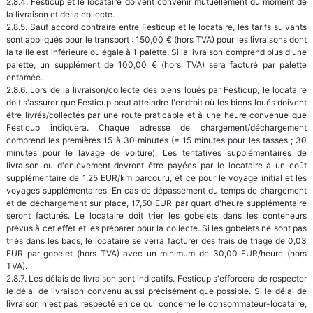
2.8.4. Festicup et le locataire doivent convenir mutuellement du moment de
la livraison et de la collecte.
2.8.5. Sauf accord contraire entre Festicup et le locataire, les tarifs suivants
sont appliqués pour le transport : 150,00 € (hors TVA) pour les livraisons dont
la taille est inférieure ou égale à 1 palette. Si la livraison comprend plus d'une
palette, un supplément de 100,00 € (hors TVA) sera facturé par palette
entamée.
2.8.6. Lors de la livraison/collecte des biens loués par Festicup, le locataire
doit s'assurer que Festicup peut atteindre l'endroit où les biens loués doivent
être livrés/collectés par une route praticable et à une heure convenue que
Festicup indiquera. Chaque adresse de chargement/déchargement
comprend les premières 15 à 30 minutes (= 15 minutes pour les tasses ; 30
minutes pour le lavage de voiture). Les tentatives supplémentaires de
livraison ou d'enlèvement devront être payées par le locataire à un coût
supplémentaire de 1,25 EUR/km parcouru, et ce pour le voyage initial et les
voyages supplémentaires. En cas de dépassement du temps de chargement
et de déchargement sur place, 17,50 EUR par quart d'heure supplémentaire
seront facturés. Le locataire doit trier les gobelets dans les conteneurs
prévus à cet effet et les préparer pour la collecte. Si les gobelets ne sont pas
triés dans les bacs, le locataire se verra facturer des frais de triage de 0,03
EUR par gobelet (hors TVA) avec un minimum de 30,00 EUR/heure (hors
TVA).
2.8.7. Les délais de livraison sont indicatifs. Festicup s'efforcera de respecter
le délai de livraison convenu aussi précisément que possible. Si le délai de
livraison n'est pas respecté en ce qui concerne le consommateur-locataire,