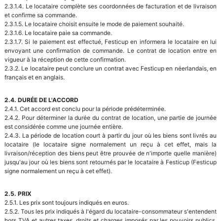
2.3.1.4. Le locataire complète ses coordonnées de facturation et de livraison
et confirme sa commande.
2.3.1.5. Le locataire choisit ensuite le mode de paiement souhaité.
2.3.1.6. Le locataire paie sa commande.
2.3.1.7. Si le paiement est effectué, Festicup en informera le locataire en lui
envoyant une confirmation de commande. Le contrat de location entre en
vigueur à la réception de cette confirmation.
2.3.2. Le locataire peut conclure un contrat avec Festicup en néerlandais, en
français et en anglais.
2.4. DURÉE DE L'ACCORD
2.4.1. Cet accord est conclu pour la période prédéterminée.
2.4.2. Pour déterminer la durée du contrat de location, une partie de journée
est considérée comme une journée entière.
2.4.3. La période de location court à partir du jour où les biens sont livrés au
locataire (le locataire signe normalement un reçu à cet effet, mais la
livraison/réception des biens peut être prouvée de n'importe quelle manière)
jusqu'au jour où les biens sont retournés par le locataire à Festicup (Festicup
signe normalement un reçu à cet effet).
2.5. PRIX
2.5.1. Les prix sont toujours indiqués en euros.
2.5.2. Tous les prix indiqués à l'égard du locataire-consommateur s'entendent
hors TVA et autres taxes, droits et charges imposés par les pouvoirs publics,