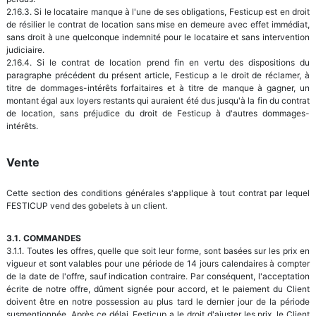
2.16.3. Si le locataire manque à l'une de ses obligations, Festicup est en droit
de résilier le contrat de location sans mise en demeure avec effet immédiat,
sans droit à une quelconque indemnité pour le locataire et sans intervention
judiciaire.
2.16.4. Si le contrat de location prend fin en vertu des dispositions du
paragraphe précédent du présent article, Festicup a le droit de réclamer, à
titre de dommages-intérêts forfaitaires et à titre de manque à gagner, un
montant égal aux loyers restants qui auraient été dus jusqu'à la fin du contrat
de location, sans préjudice du droit de Festicup à d'autres dommages-
intérêts.
Vente
Cette section des conditions générales s'applique à tout contrat par lequel
FESTICUP vend des gobelets à un client.
3.1. COMMANDES
3.1.1. Toutes les offres, quelle que soit leur forme, sont basées sur les prix en
vigueur et sont valables pour une période de 14 jours calendaires à compter
de la date de l'offre, sauf indication contraire. Par conséquent, l'acceptation
écrite de notre offre, dûment signée pour accord, et le paiement du Client
doivent être en notre possession au plus tard le dernier jour de la période
susmentionnée. Après ce délai, Festicup a le droit d'ajuster les prix, le Client