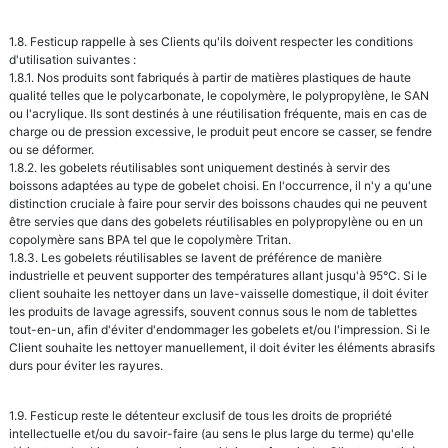
1.8. Festicup rappelle à ses Clients qu'ils doivent respecter les conditions
d'utilisation suivantes :
1.8.1. Nos produits sont fabriqués à partir de matières plastiques de haute
qualité telles que le polycarbonate, le copolymère, le polypropylène, le SAN
ou l'acrylique. Ils sont destinés à une réutilisation fréquente, mais en cas de
charge ou de pression excessive, le produit peut encore se casser, se fendre
ou se déformer.
1.8.2. les gobelets réutilisables sont uniquement destinés à servir des
boissons adaptées au type de gobelet choisi. En l'occurrence, il n'y a qu'une
distinction cruciale à faire pour servir des boissons chaudes qui ne peuvent
être servies que dans des gobelets réutilisables en polypropylène ou en un
copolymère sans BPA tel que le copolymère Tritan.
1.8.3. Les gobelets réutilisables se lavent de préférence de manière
industrielle et peuvent supporter des températures allant jusqu'à 95°C. Si le
client souhaite les nettoyer dans un lave-vaisselle domestique, il doit éviter
les produits de lavage agressifs, souvent connus sous le nom de tablettes
tout-en-un, afin d'éviter d'endommager les gobelets et/ou l'impression. Si le
Client souhaite les nettoyer manuellement, il doit éviter les éléments abrasifs
durs pour éviter les rayures.
1.9. Festicup reste le détenteur exclusif de tous les droits de propriété
intellectuelle et/ou du savoir-faire (au sens le plus large du terme) qu'elle