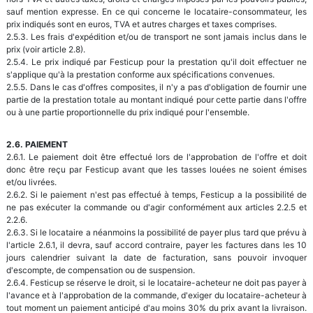
sauf mention expresse. En ce qui concerne le locataire-consommateur, les
prix indiqués sont en euros, TVA et autres charges et taxes comprises.
2.5.3. Les frais d'expédition et/ou de transport ne sont jamais inclus dans le
prix (voir article 2.8).
2.5.4. Le prix indiqué par Festicup pour la prestation qu'il doit effectuer ne
s'applique qu'à la prestation conforme aux spécifications convenues.
2.5.5. Dans le cas d'offres composites, il n'y a pas d'obligation de fournir une
partie de la prestation totale au montant indiqué pour cette partie dans l'offre
ou à une partie proportionnelle du prix indiqué pour l'ensemble.
2.6. PAIEMENT
2.6.1. Le paiement doit être effectué lors de l'approbation de l'offre et doit
donc être reçu par Festicup avant que les tasses louées ne soient émises
et/ou livrées.
2.6.2. Si le paiement n'est pas effectué à temps, Festicup a la possibilité de
ne pas exécuter la commande ou d'agir conformément aux articles 2.2.5 et
2.2.6.
2.6.3. Si le locataire a néanmoins la possibilité de payer plus tard que prévu à
l'article 2.6.1, il devra, sauf accord contraire, payer les factures dans les 10
jours calendrier suivant la date de facturation, sans pouvoir invoquer
d'escompte, de compensation ou de suspension.
2.6.4. Festicup se réserve le droit, si le locataire-acheteur ne doit pas payer à
l'avance et à l'approbation de la commande, d'exiger du locataire-acheteur à
tout moment un paiement anticipé d'au moins 30% du prix avant la livraison.