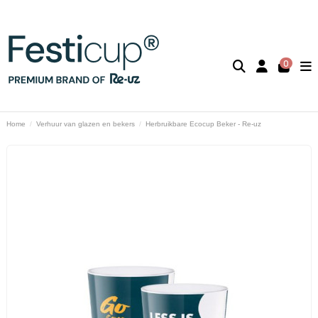
0
Home
Verhuur van glazen en bekers
Herbruikbare Ecocup Beker - Re-uz