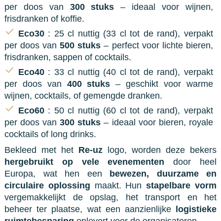
per doos van
300 stuks
– ideaal voor wijnen,
frisdranken of koffie.
Eco30
: 25 cl nuttig (33 cl tot de rand), verpakt
per doos van
500 stuks
– perfect voor lichte bieren,
frisdranken, sappen of cocktails.
Eco40
: 33 cl nuttig (40 cl tot de rand), verpakt
per doos van
400 stuks
– geschikt voor warme
wijnen, cocktails, of gemengde dranken.
Eco60
: 50 cl nuttig (60 cl tot de rand), verpakt
per doos van
300 stuks
– ideaal voor bieren, royale
cocktails of long drinks.
Bekleed met het
Re-uz
logo, worden deze bekers
hergebruikt op vele evenementen
door heel
Europa, wat hen een
bewezen, duurzame en
circulaire oplossing
maakt. Hun
stapelbare vorm
vergemakkelijkt de opslag, het transport en het
beheer ter plaatse, wat een aanzienlijke
logistieke
ruimtebesparing
oplevert voor de organisatoren.